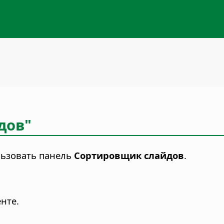
дов"
ьзовать панель
Сортировщик слайдов
.
нте.