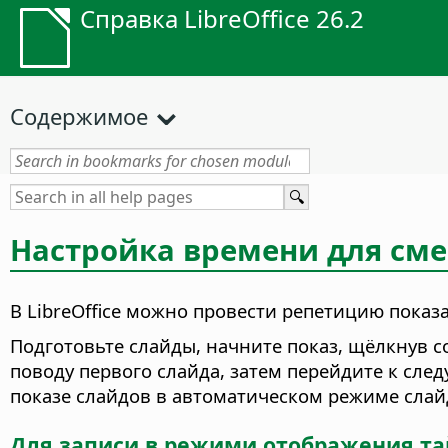
Справка LibreOffice 26.2
Содержимое
Настройка времени для см
В LibreOffice можно провести репетицию показ
Подготовьте слайды, начните показ, щёлкнув 
поводу первого слайда, затем перейдите к след
показе слайдов в автоматическом режиме слай
Для записи в режими отображения т