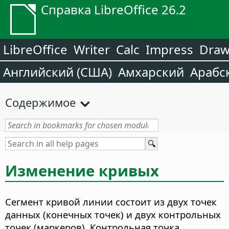
Справка LibreOffice 26.2
LibreOffice
Writer
Calc
Impress
Dra
Английский (США)
Амхарский
Арабс
Содержимое
Изменение кривых
Сегмент кривой линии состоит из двух точек
данных (конечных точек) и двух контрольных
точек (маркеров). Контрольная точка