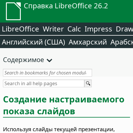
Справка LibreOffice 26.2
LibreOffice
Writer
Calc
Impress
Dra
Английский (США)
Амхарский
Арабс
Содержимое
Создание настраиваемого
показа слайдов
Используя слайды текущей презентации,