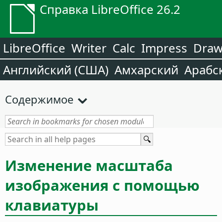
Справка LibreOffice 26.2
LibreOffice
Writer
Calc
Impress
Dra
Английский (США)
Амхарский
Арабс
Содержимое
Изменение масштаба
изображения с помощью
клавиатуры