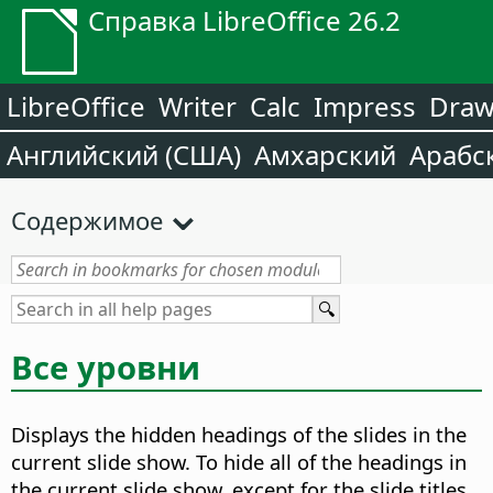
Справка LibreOffice 26.2
LibreOffice
Writer
Calc
Impress
Dra
Английский (США)
Амхарский
Арабс
Содержимое
Все уровни
Displays the hidden headings of the slides in the
current slide show. To hide all of the headings in
the current slide show, except for the slide titles,