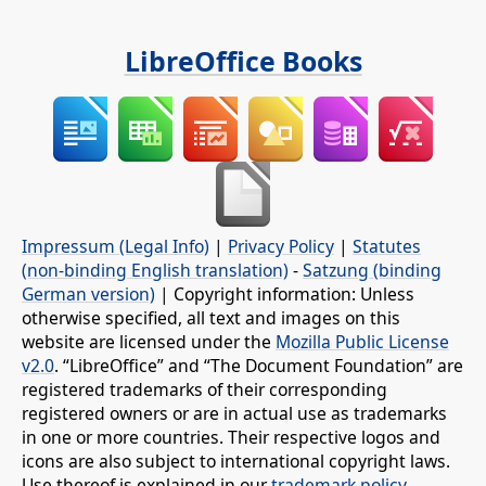
LibreOffice Books
Impressum (Legal Info)
|
Privacy Policy
|
Statutes
(non-binding English translation)
-
Satzung (binding
German version)
| Copyright information: Unless
otherwise specified, all text and images on this
website are licensed under the
Mozilla Public License
v2.0
. “LibreOffice” and “The Document Foundation” are
registered trademarks of their corresponding
registered owners or are in actual use as trademarks
in one or more countries. Their respective logos and
icons are also subject to international copyright laws.
Use thereof is explained in our
trademark policy
.