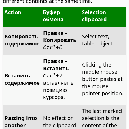
different contents at the same time.
Action
Буфер
Selection
обмена
clipboard
Правка -
Копировать
Select text,
Копировать
содержимое
table, object.
+
.
Ctrl
C
Правка -
Clicking the
Вставить
middle mouse
Вставить
+
Ctrl
V
button pastes at
содержимое
вставляет в
the mouse
позицию
pointer position.
курсора.
The last marked
Pasting into
No effect on
selection is the
another
the clipboard
content of the