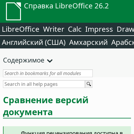
Справка LibreOffice 26.2
LibreOffice
Writer
Calc
Impress
Dra
Английский (США)
Амхарский
Арабс
Содержимое
Сравнение версий
документа
Функция рецензирования доступна в