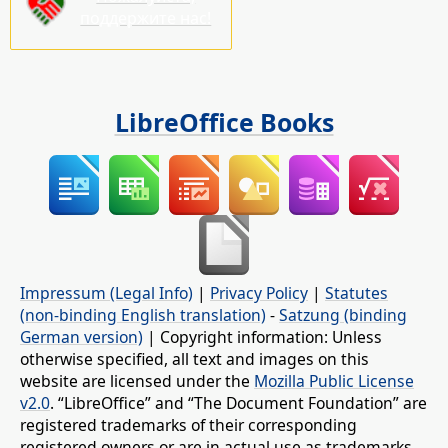
поддержите нас!
LibreOffice Books
Impressum (Legal Info)
|
Privacy Policy
|
Statutes
(non-binding English translation)
-
Satzung (binding
German version)
| Copyright information: Unless
otherwise specified, all text and images on this
website are licensed under the
Mozilla Public License
v2.0
. “LibreOffice” and “The Document Foundation” are
registered trademarks of their corresponding
registered owners or are in actual use as trademarks