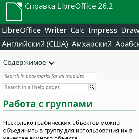
Справка LibreOffice 26.2
LibreOffice
Writer
Calc
Impress
Dra
Английский (США)
Амхарский
Арабс
Содержимое
Работа с группами
Несколько графических объектов можно
объединить в группу для использования их в
качестве единого объекта.