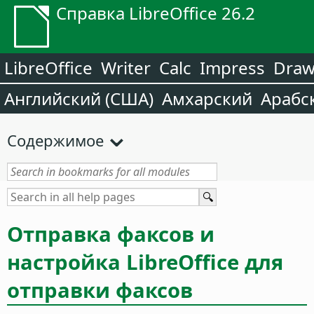
Справка LibreOffice 26.2
LibreOffice
Writer
Calc
Impress
Dra
Английский (США)
Амхарский
Арабс
Содержимое
Отправка факсов и
настройка LibreOffice для
отправки факсов