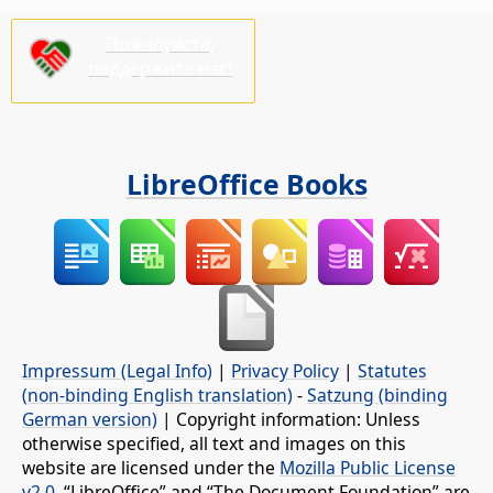
Пожалуйста,
поддержите нас!
LibreOffice Books
Impressum (Legal Info)
|
Privacy Policy
|
Statutes
(non-binding English translation)
-
Satzung (binding
German version)
| Copyright information: Unless
otherwise specified, all text and images on this
website are licensed under the
Mozilla Public License
v2.0
. “LibreOffice” and “The Document Foundation” are