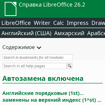
Справка LibreOffice 26.2
LibreOffice
Writer
Calc
Impress
Dra
Английский (США)
Амхарский
Арабс
Содержимое
Автозамена включена
Английские порядковые (1st)...
заменены на верхний индекс (1^st) ...