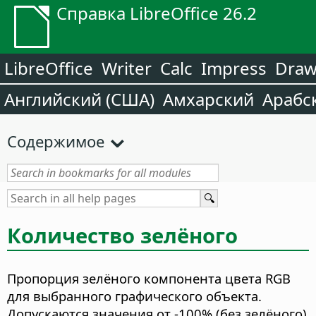
Справка LibreOffice 26.2
LibreOffice
Writer
Calc
Impress
Dra
Английский (США)
Амхарский
Арабс
Содержимое
Количество зелёного
Пропорция зелёного компонента цвета RGB
для выбранного графического объекта.
Допускаются значения от -100% (без зелёного)