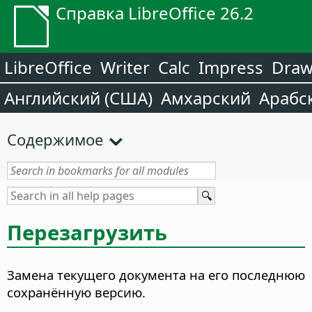
Справка LibreOffice 26.2
LibreOffice
Writer
Calc
Impress
Dra
Английский (США)
Амхарский
Арабс
Содержимое
Перезагрузить
Замена текущего документа на его последнюю
сохранённую версию.