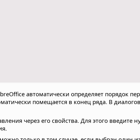
ibreOffice
автоматически определяет порядок пе
матически помещается в конец ряда. В диалого
авления через его свойства. Для этого введите 
ия.
ожно только в том случае, если выбран один из