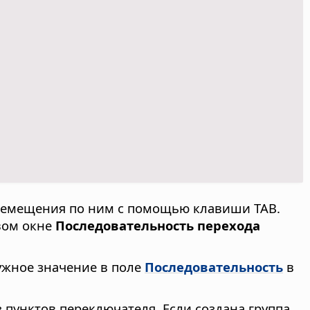
ремещения по ним с помощью клавиши TAB.
вом окне
Последовательность перехода
нужное значение в поле
Последовательность
в
 пунктов переключателя. Если создана группа