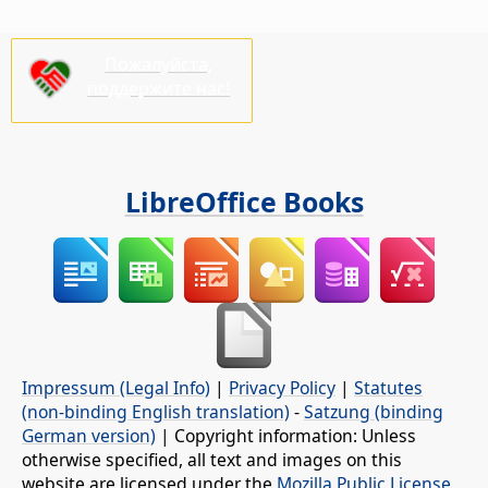
Пожалуйста,
поддержите нас!
LibreOffice Books
Impressum (Legal Info)
|
Privacy Policy
|
Statutes
(non-binding English translation)
-
Satzung (binding
German version)
| Copyright information: Unless
otherwise specified, all text and images on this
website are licensed under the
Mozilla Public License