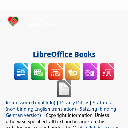
Пожалуйста,
поддержите нас!
LibreOffice Books
Impressum (Legal Info)
|
Privacy Policy
|
Statutes
(non-binding English translation)
-
Satzung (binding
German version)
| Copyright information: Unless
otherwise specified, all text and images on this
website are licensed under the
Mozilla Public License