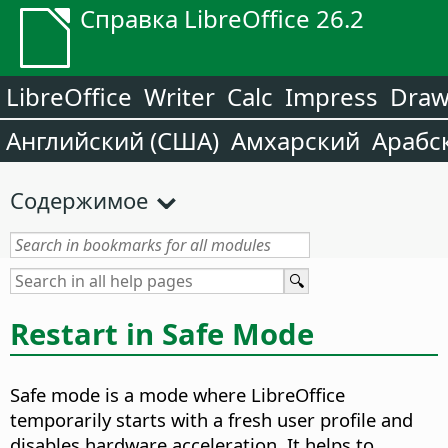
Справка LibreOffice 26.2
LibreOffice
Writer
Calc
Impress
Dra
Английский (США)
Амхарский
Арабс
Содержимое
Restart in Safe Mode
Safe mode is a mode where LibreOffice
temporarily starts with a fresh user profile and
disables hardware acceleration. It helps to