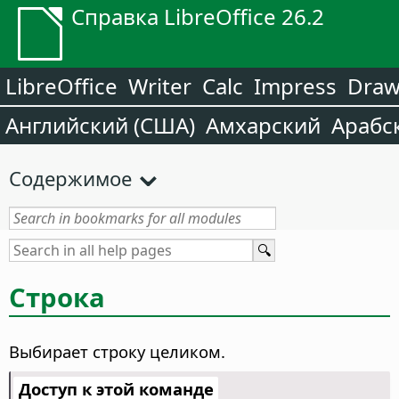
Справка LibreOffice 26.2
LibreOffice
Writer
Calc
Impress
Dra
Английский (США)
Амхарский
Арабс
Содержимое
Строка
Выбирает строку целиком.
Доступ к этой команде