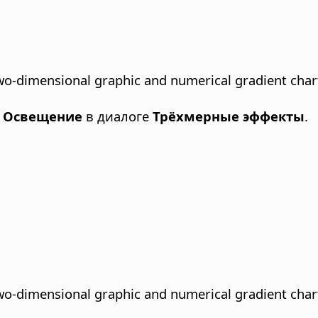
two-dimensional graphic and numerical gradient char
е
Освещение
в диалоге
Трёхмерные эффекты
.
two-dimensional graphic and numerical gradient char