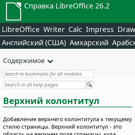
Справка LibreOffice 26.2
LibreOffice
Writer
Calc
Impress
Dra
Английский (США)
Амхарский
Арабс
Содержимое
Верхний колонтитул
Добавление верхнего колонтитула к текущему
стилю страницы. Верхний колонтитул - это
область на верхнем поле страницы, куда