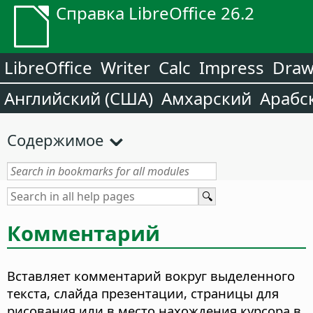
Справка LibreOffice 26.2
LibreOffice
Writer
Calc
Impress
Dra
Английский (США)
Амхарский
Арабс
Содержимое
Комментарий
Вставляет комментарий вокруг выделенного
текста, слайда презентации, страницы для
рисования или в место нахождения курсора в