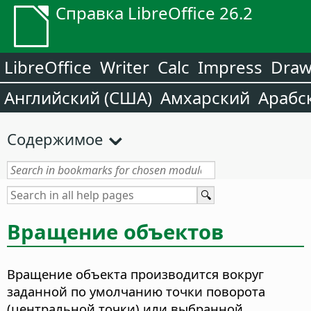
Справка LibreOffice 26.2
LibreOffice
Writer
Calc
Impress
Dra
Английский (США)
Амхарский
Арабс
Содержимое
Вращение объектов
Вращение объекта производится вокруг
заданной по умолчанию точки поворота
(центральной точки) или выбранной