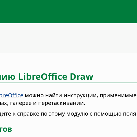
ию LibreOffice Draw
reOffice
можно найти инструкции, применимые к
ных, галерее и перетаскивании.
йдите к справке по этому модулю с помощью поля
тов