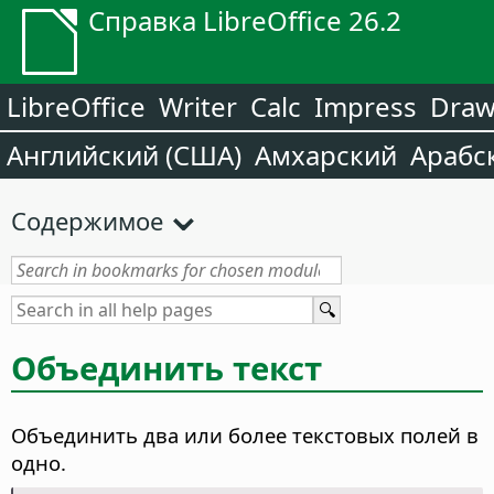
Справка LibreOffice 26.2
LibreOffice
Writer
Calc
Impress
Dra
Английский (США)
Амхарский
Арабс
Содержимое
Объединить текст
Объединить два или более текстовых полей в
одно.