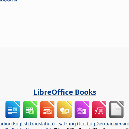
LibreOffice Books
nding English translation)
-
Satzung (binding German versio