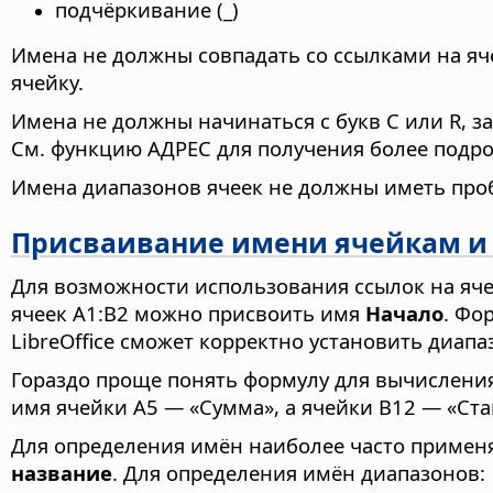
подчёркивание (_)
Имена не должны совпадать со ссылками на яч
ячейку.
Имена не должны начинаться с букв C или R, за
См. функцию АДРЕС для получения более подр
Имена диапазонов ячеек не должны иметь проб
Присваивание имени ячейкам и
Для возможности использования ссылок на яче
ячеек A1:B2 можно присвоить имя
Начало
. Фо
LibreOffice сможет корректно установить диа
Гораздо проще понять формулу для вычисления н
имя ячейки A5 — «Сумма», а ячейки B12 — «Ста
Для определения имён наиболее часто приме
название
. Для определения имён диапазонов: