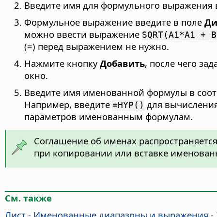
Введите имя для формульного выражения 
Формульное выражение введите в поле
Ди
можно ввести выражение
SQRT(A1*A1 + B
(=) перед выражением не нужно.
Нажмите кнопку
Добавить
, после чего за
окно.
Введите имя именованной формулы в соотв
Например, введите
для вычисления
=HYP()
параметров именованным формулам.
Соглашение об именах распространяетс
при копировании или вставке именован
См. также
Лист - Именованные диапазоны и выражения - 