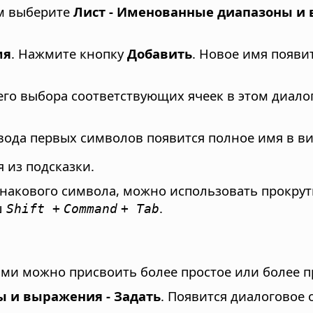
ем выберите
Лист - Именованные диапазоны и 
мя
. Нажмите кнопку
Добавить
. Новое имя появи
его выбора соответствующих ячеек в этом диал
ввода первых символов появится полное имя в ви
 из подсказки.
инакового символа, можно использовать прокру
ш
.
Shift +
Command
+ Tab
и можно присвоить более простое или более п
ы и выражения - Задать
. Появится диалоговое