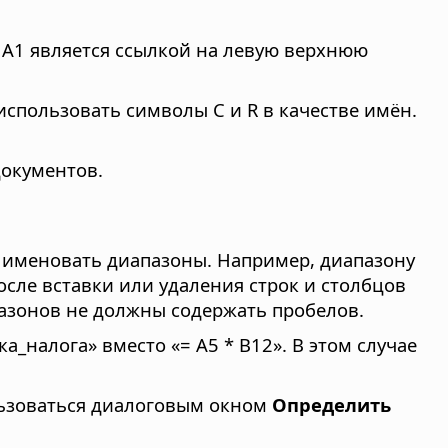
 A1 является ссылкой на левую верхнюю
использовать символы C и R в качестве имён.
документов.
 именовать диапазоны. Например, диапазону
осле вставки или удаления строк и столбцов
пазонов не должны содержать пробелов.
_налога» вместо «= A5 * B12». В этом случае
льзоваться диалоговым окном
Определить