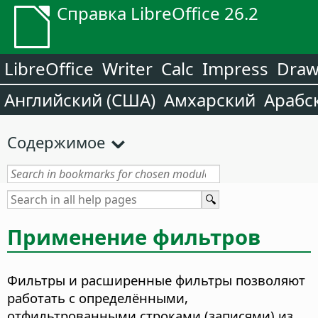
Справка LibreOffice 26.2
LibreOffice
Writer
Calc
Impress
Dra
Английский (США)
Амхарский
Арабс
Содержимое
Применение фильтров
Фильтры и расширенные фильтры позволяют
работать с определёнными,
отфильтрованными строками (записями) из