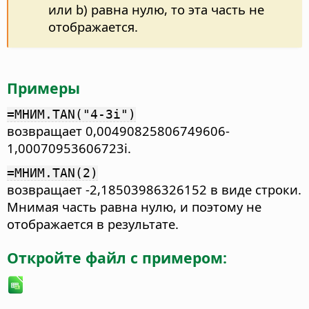
или b) равна нулю, то эта часть не
отображается.
Примеры
=МНИМ.TAN("4-3i")
возвращает 0,00490825806749606-
1,00070953606723i.
=МНИМ.TAN(2)
возвращает -2,18503986326152 в виде строки.
Мнимая часть равна нулю, и поэтому не
отображается в результате.
Откройте файл с примером: