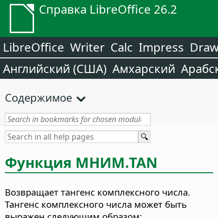
Справка LibreOffice 26.2
LibreOffice
Writer
Calc
Impress
Dra
Английский (США)
Амхарский
Арабс
Содержимое
Функция
МНИМ.TAN
Возвращает тангенс комплексного числа.
Тангенс комплексного числа может быть
выражен следующим образом: