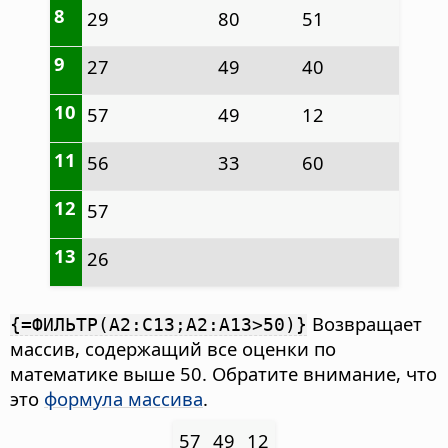
8
29
80
51
9
27
49
40
10
57
49
12
11
56
33
60
12
57
13
26
Возвращает
{=ФИЛЬТР(A2:C13;A2:A13>50)}
массив, содержащий все оценки по
математике выше 50. Обратите внимание, что
это
формула массива
.
57
49
12