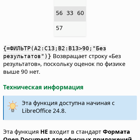
56
33
60
57
{=ФИЛЬТР(A2:C13;B2:B13>90;"Без
Возвращает строку «Без
результатов")}
результатов», поскольку оценок по физике
выше 90 нет.
Техническая информация
Эта функция доступна начиная с
LibreOffice 24.8.
Эта функция
НЕ
входит в стандарт
Формата
Open Document для офисных приложений