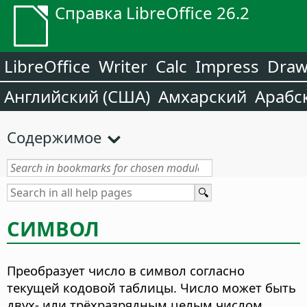
Справка LibreOffice 26.2
LibreOffice
Writer
Calc
Impress
Dra
Английский (США)
Амхарский
Арабс
Содержимое
СИМВОЛ
Преобразует число в символ согласно
текущей кодовой таблицы.
Число может быть
двух- или трёхразрядным целым числом.