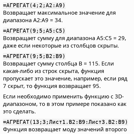
=АГРЕГАТ(4;2;A2:A9)
Возвращает максимальное значение для
диапазона A2:A9 = 34.
=АГРЕГАТ(9;5;A5:C5)
Возвращает сумму для диапазона A5:C5 = 29,
даже если некоторые из столбцов скрыты.
=АГРЕГАТ(9;5;B2:B9)
Возвращает сумму столбца B = 115. Если
какая-либо из строк скрыта, функция
пропускает это значение, например, если ряд
7 скрыт, то функция возвращает 95.
Если необходимо применить функцию с 3D-
диапазоном, то в этом примере показано как
это сделать.
=АГРЕГАТ(13;3;Лист1.B2:B9:Лист3.B2:B9)
Функция возвращает моду значений второго