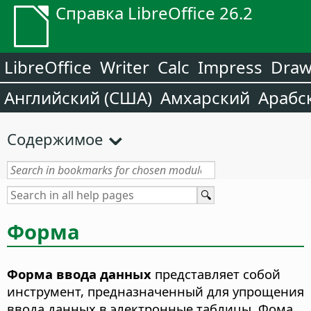
Справка LibreOffice 26.2
LibreOffice
Writer
Calc
Impress
Dra
Английский (США)
Амхарский
Арабс
Содержимое
Форма
Форма ввода данных
представляет собой
инструмент, предназначенный для упрощения
ввода данных в электронные таблицы.
Фома