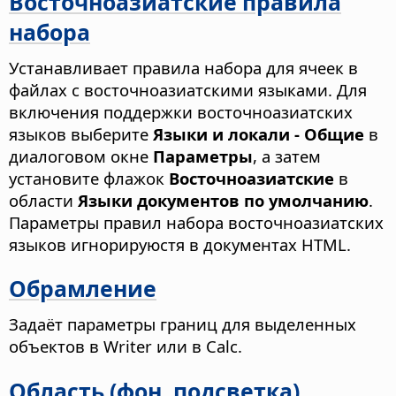
Восточноазиатские правила
набора
Устанавливает правила набора для ячеек в
файлах с восточноазиатскими языками. Для
включения поддержки восточноазиатских
языков выберите
Языки и локали - Общие
в
диалоговом окне
Параметры
, а затем
установите флажок
Восточноазиатские
в
области
Языки документов по умолчанию
.
Параметры правил набора восточноазиатских
языков игнорируюстя в документах HTML.
Обрамление
Задаёт параметры границ для выделенных
объектов в Writer или в Calc.
Область (фон, подсветка)