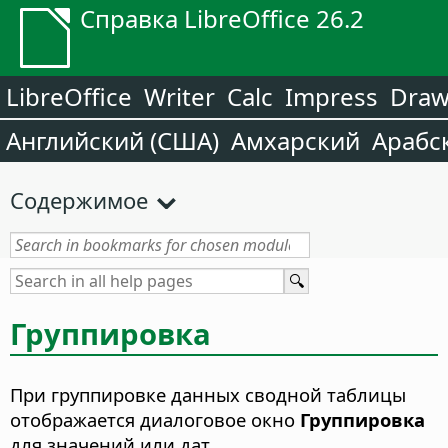
Справка LibreOffice 26.2
LibreOffice
Writer
Calc
Impress
Dra
Английский (США)
Амхарский
Арабс
Содержимое
Группировка
При группировке данных сводной таблицы
отображается диалоговое окно
Группировка
для значений или дат.