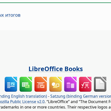
ых итогов
LibreOffice Books
nding English translation)
-
Satzung (binding German versio
ozilla Public License v2.0
. “LibreOffice” and “The Document F
rademarks in one or more countries. Their respective logos an