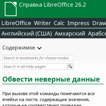
Справка LibreOffice 26.2
LibreOffice
Writer
Calc
Impress
Dra
Английский (США)
Амхарский
Арабс
Содержимое
Обвести неверные данные
При вызове этой команды помечаются все
ячейки на листе, содержащие значения,
которые не соответствуют правилам