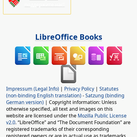
поддержите нас!
LibreOffice Books
Impressum (Legal Info)
|
Privacy Policy
|
Statutes
(non-binding English translation)
-
Satzung (binding
German version)
| Copyright information: Unless
otherwise specified, all text and images on this
website are licensed under the
Mozilla Public License
v2.0
. “LibreOffice” and “The Document Foundation” are
registered trademarks of their corresponding
registered owners or are in actual use as trademarks