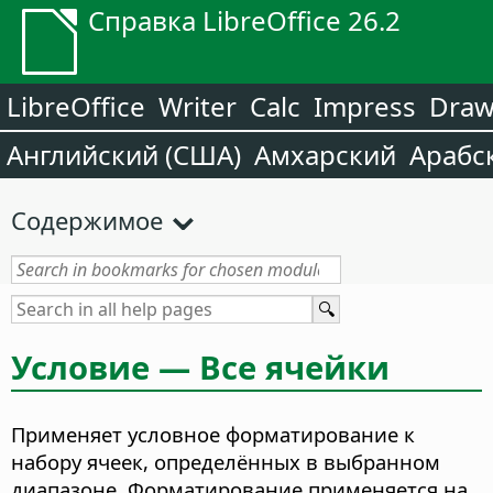
Справка LibreOffice 26.2
LibreOffice
Writer
Calc
Impress
Dra
Английский (США)
Амхарский
Арабс
Содержимое
Условие — Все ячейки
Применяет условное форматирование к
набору ячеек, определённых в выбранном
диапазоне. Форматирование применяется на