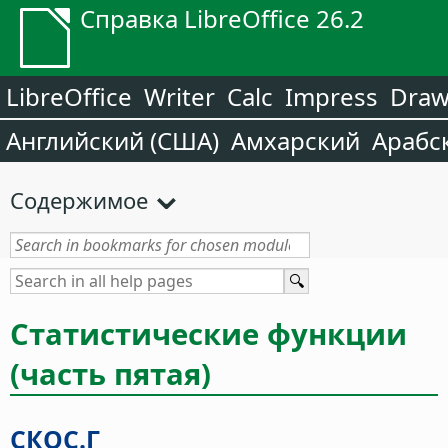
Справка LibreOffice 26.2
LibreOffice
Writer
Calc
Impress
Dra
Английский (США)
Амхарский
Арабс
Содержимое
Статистические функции
(часть пятая)
СКОС.Г