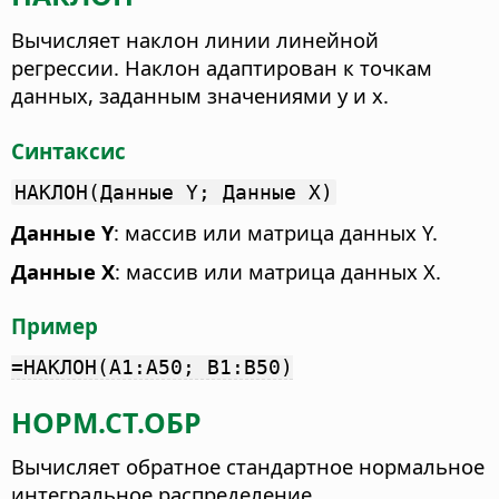
Вычисляет наклон линии линейной
регрессии.
Наклон адаптирован к точкам
данных, заданным значениями y и x.
Синтаксис
НАКЛОН(Данные Y; Данные X)
Данные Y
: массив или матрица данных Y.
Данные X
: массив или матрица данных X.
Пример
=НАКЛОН(A1:A50; B1:B50)
НОРМ.СТ.ОБР
Вычисляет обратное стандартное нормальное
интегральное распределение.