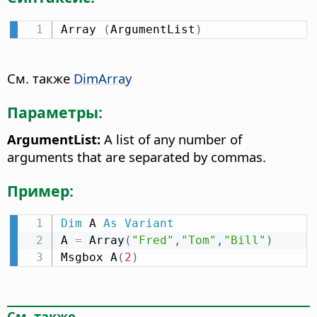
Array 
(
ArgumentList
)
См. также
DimArray
Параметры:
ArgumentList:
A list of any number of
arguments that are separated by commas.
Пример:
Dim
 A 
As
Variant
A 
=
 Array
(
"Fred"
,
"Tom"
,
"Bill"
)
Msgbox A
(
2
)
См. также