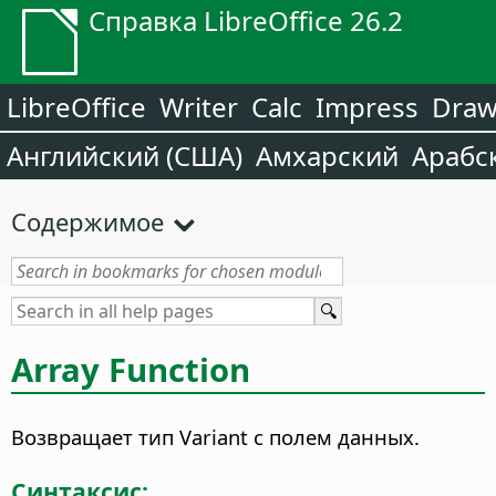
Справка LibreOffice 26.2
LibreOffice
Writer
Calc
Impress
Dra
Английский (США)
Амхарский
Арабс
Содержимое
Array Function
Возвращает тип Variant с полем данных.
Синтаксис: