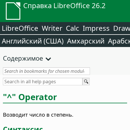
Справка LibreOffice 26.2
LibreOffice
Writer
Calc
Impress
Dra
Английский (США)
Амхарский
Арабс
Содержимое
"^" Operator
Возводит число в степень.
Синтаксис