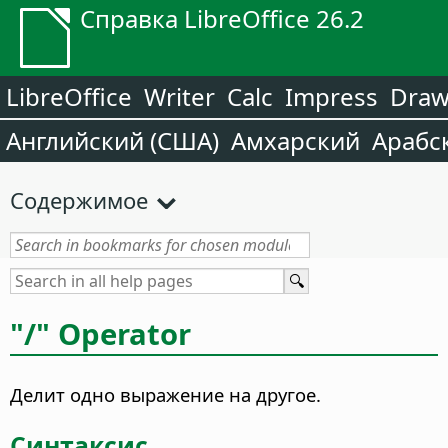
Справка LibreOffice 26.2
LibreOffice
Writer
Calc
Impress
Dra
Английский (США)
Амхарский
Арабс
Содержимое
"/" Operator
Делит одно выражение на другое.
Синтаксис