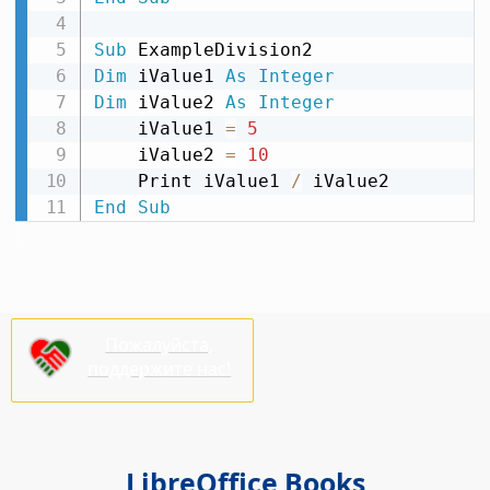
Sub
Dim
 iValue1 
As
Integer
Dim
 iValue2 
As
Integer
    iValue1 
=
5
    iValue2 
=
10
    Print iValue1 
/
End
Sub
Пожалуйста,
поддержите нас!
LibreOffice Books