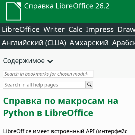
Справка LibreOffice 26.2
LibreOffice
Writer
Calc
Impress
Dra
Английский (США)
Амхарский
Арабс
Содержимое
Справка по макросам на
Python в LibreOffice
LibreOffice имеет встроенный API (интерфейс