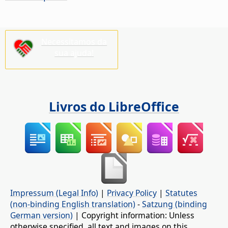
Necessitamos da
sua ajuda!
Livros do LibreOffice
Impressum (Legal Info)
|
Privacy Policy
|
Statutes
(non-binding English translation)
-
Satzung (binding
German version)
| Copyright information: Unless
otherwise specified, all text and images on this