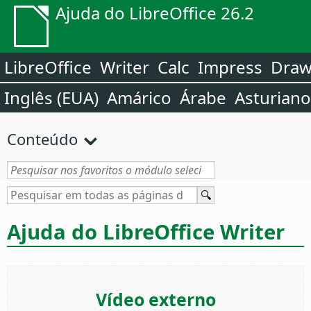
Ajuda do LibreOffice 26.2
LibreOffice
Writer
Calc
Impress
Dra
Inglês (EUA)
Amárico
Árabe
Asturiano
Conteúdo
Ajuda do LibreOffice Writer
Vídeo externo