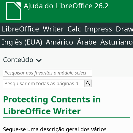
Ajuda do LibreOffice 26.2
LibreOffice
Writer
Calc
Impress
Dra
Inglês (EUA)
Amárico
Árabe
Asturiano
Conteúdo
Protecting Contents in
LibreOffice Writer
Segue-se uma descrição geral dos vários