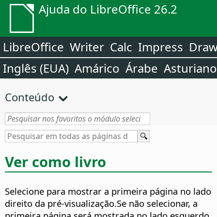
Ajuda do LibreOffice 26.2
LibreOffice
Writer
Calc
Impress
Dra
Inglês (EUA)
Amárico
Árabe
Asturiano
Conteúdo
Ver como livro
Selecione para mostrar a primeira página no lado
direito da pré-visualização.
Se não selecionar, a
primeira página será mostrada no lado esquerdo.