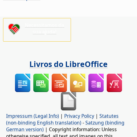
Necessitamos da
sua ajuda!
Livros do LibreOffice
Impressum (Legal Info)
|
Privacy Policy
|
Statutes
(non-binding English translation)
-
Satzung (binding
German version)
| Copyright information: Unless
otherwise specified, all text and images on this