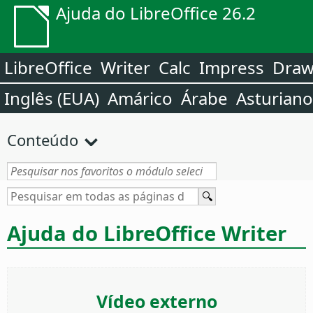
Ajuda do LibreOffice 26.2
LibreOffice
Writer
Calc
Impress
Dra
Inglês (EUA)
Amárico
Árabe
Asturiano
Conteúdo
Ajuda do LibreOffice Writer
Vídeo externo