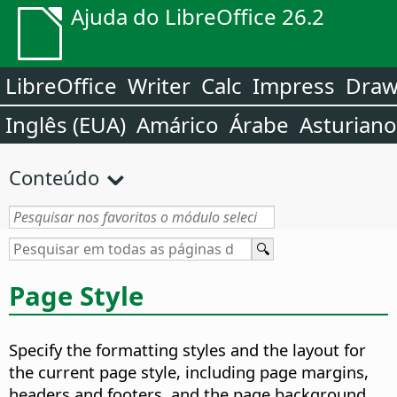
Ajuda do LibreOffice 26.2
LibreOffice
Writer
Calc
Impress
Dra
Inglês (EUA)
Amárico
Árabe
Asturiano
Conteúdo
Page Style
Specify the formatting styles and the layout for
the current page style, including page margins,
headers and footers, and the page background.