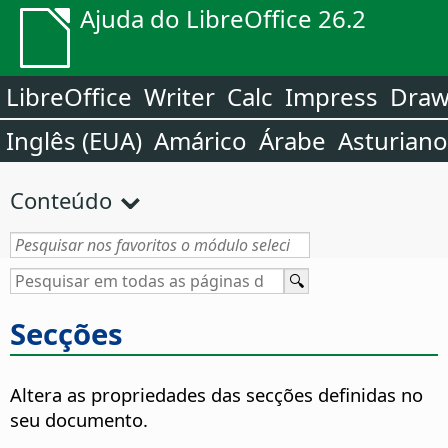
Ajuda do LibreOffice 26.2
LibreOffice
Writer
Calc
Impress
Dra
Inglês (EUA)
Amárico
Árabe
Asturiano
Conteúdo
Secções
Altera as propriedades das secções definidas no
seu documento.