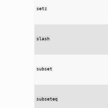
setz
slash
subset
subseteq