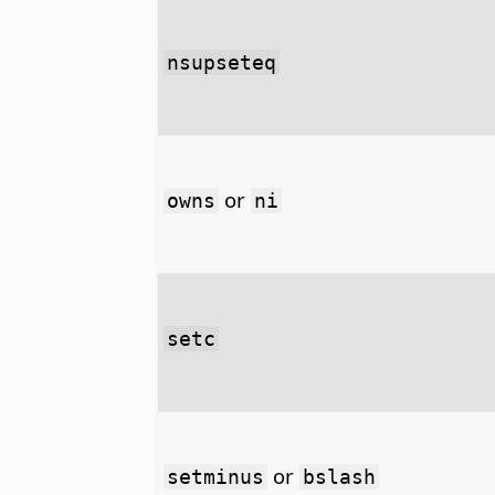
nsupseteq
or
owns
ni
setc
or
setminus
bslash