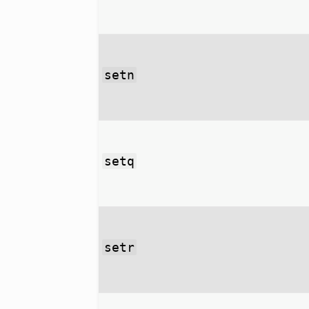
setn
setq
setr